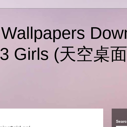
 Wallpapers Dow
g 3 Girls (天空
Searc