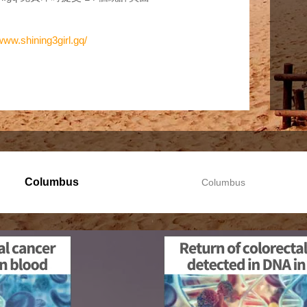
/www.shining3girl.gq/