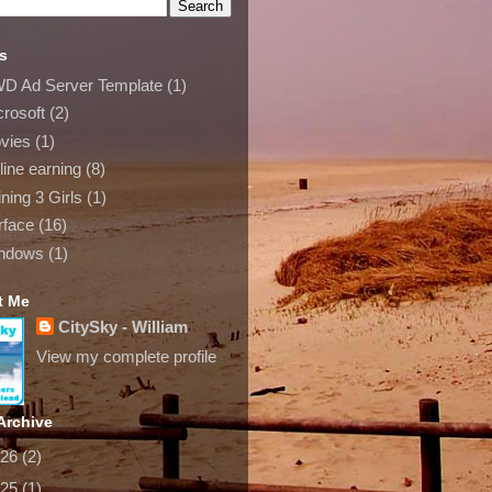
s
D Ad Server Template
(1)
crosoft
(2)
vies
(1)
ine earning
(8)
ning 3 Girls
(1)
rface
(16)
ndows
(1)
t Me
CitySky - William
View my complete profile
Archive
026
(2)
025
(1)