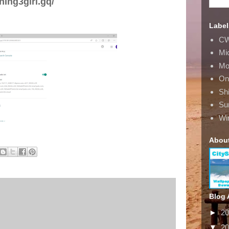
ning3girl.gq/
Label
CW
Mi
Mo
Onl
Shi
Su
Wi
Abou
Blog 
►
2
▼
2