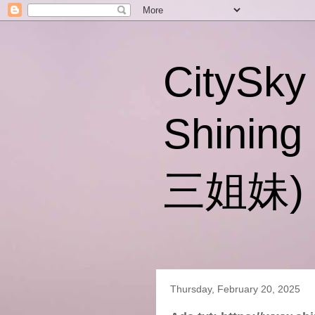
CitySky
Shinin
三姐妹)
Thursday, February 20, 2025