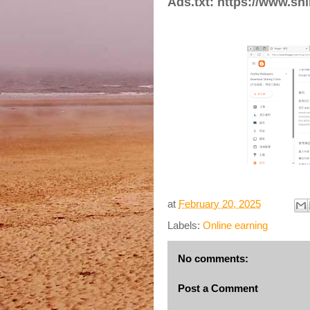
Ads.txt: https://www.shi
at
February 20, 2025
Labels:
Online earning
No comments:
Post a Comment