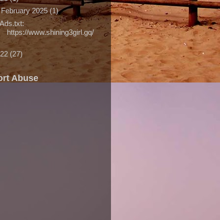
▼
February 2025
(1)
Ads.txt:
https://www.shining3girl.gq/
022
(27)
rt Abuse