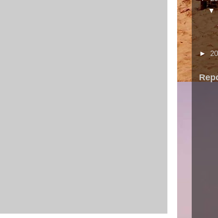
►
2
Repo